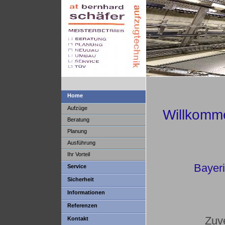
Home
Aufzüge
Willkomm
Beratung
aufz
Planung
Ausführung
Ihr Vorteil
Bayer
Service
Sicherheit
Informationen
Referenzen
Zuv
Kontakt